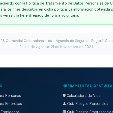
 acuerdo con la Política de Tratamiento de Datos Personales de
a los fines descritos en dicha política. La información obtenida 
s veraz y la he entregado de forma voluntaria.
26 Comercial Colombiana Ltda. · Agencia de Seguros · Bogotá, Col
Fecha de vigencia: 21 de Noviembre de 2024
OS
HERRAMIENTAS GRATUITA
ara Personas
🛡️ Calculadora de Vida
ara Empresas
👤 Quiz Riesgos Personales
 Empleados
🏢 Quiz Riesgos Empresariale