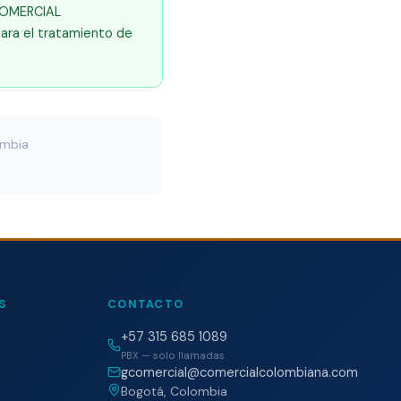
 COMERCIAL
para el tratamiento de
ombia
S
CONTACTO
+57 315 685 1089
PBX — solo llamadas
gcomercial@comercialcolombiana.com
Bogotá, Colombia
s