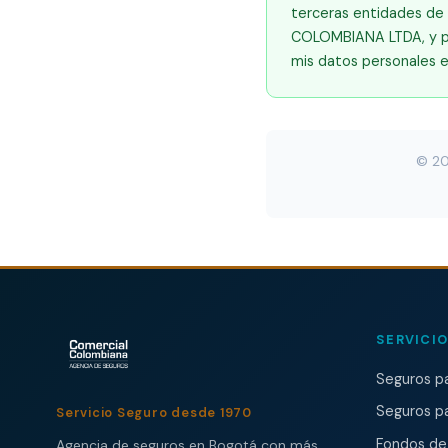
terceras entidades de
COLOMBIANA LTDA, y par
mis datos personales e
© 20
SERVICI
Seguros p
Seguros p
Servicio Seguro desde 1970
Fondos de
Agencia de seguros en Bogotá con más