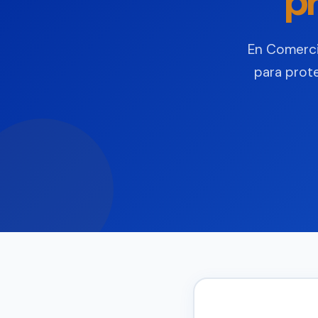
p
En Comerci
para prote