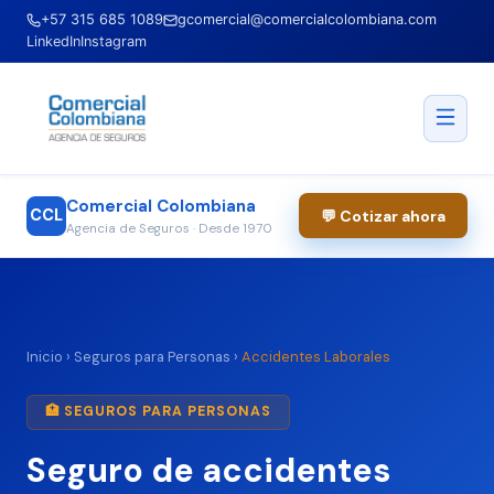
+57 315 685 1089
gcomercial@comercialcolombiana.com
LinkedIn
Instagram
Comercial Colombiana
CCL
💬 Cotizar ahora
Agencia de Seguros · Desde 1970
Inicio
›
Seguros para Personas
›
Accidentes Laborales
🏥 SEGUROS PARA PERSONAS
Seguro de accidentes