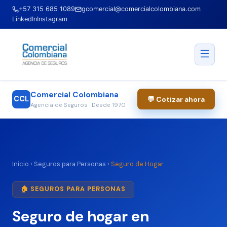
+57 315 685 1089
gcomercial@comercialcolombiana.com
LinkedIn
Instagram
Comercial Colombiana
CCL
💬 Cotizar ahora
Agencia de Seguros · Desde 1970
Inicio
›
Seguros para Personas
›
Seguro de Hogar
🏠 SEGUROS PARA PERSONAS
Seguro de hogar en