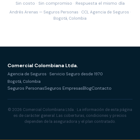
Sin costo · Sin compromiso · Respuesta el mismo día
Andrés Arenas — Seguros Personas · CCL Agencia de Seguros ·
Bogotá, Colombia
Comercial Colombiana Ltda.
Agencia de Seguros · Servicio Seguro desde 1970
Bogotá, Colombia
Seguros Personas
Seguros Empresas
Blog
Contacto
© 2026 Comercial Colombiana Ltda. · La información de esta página
es de carácter general. Las coberturas, condiciones y precios
dependen de la aseguradora y el plan contratado.