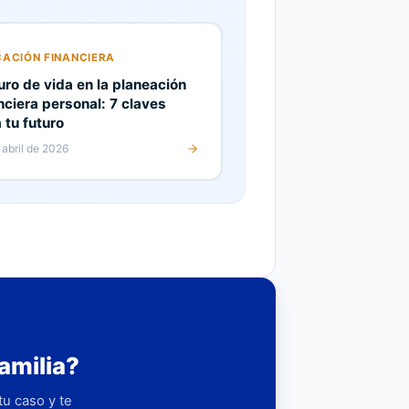
ACIÓN FINANCIERA
ro de vida en la planeación
nciera personal: 7 claves
 tu futuro
 abril de 2026
amilia?
u caso y te