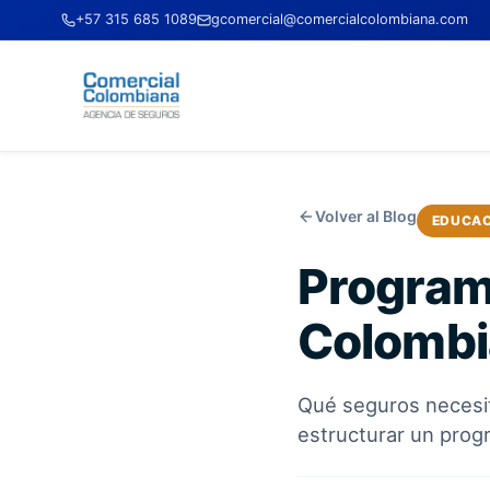
+57 315 685 1089
gcomercial@comercialcolombiana.com
Volver al Blog
EDUCAC
Program
Colombi
Qué seguros necesit
estructurar un progr