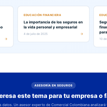
EDUCACIÓN FINANCIERA
EDUC
La importancia de los seguros en
Segu
mo
la vida personal y empresarial
fina
para
4 de julio de 2025
10 de
ASESORÍA EN SEGUROS
teresa este tema para tu empresa o f
s datos. Un asesor experto de Comercial Colombiana analizará t