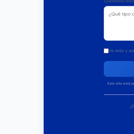
Cuéntanos más
He leído y ac
Este sitio está 
¿P