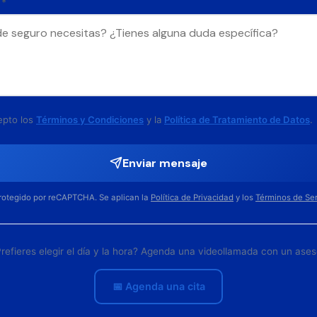
 *
epto los
Términos y Condiciones
y la
Política de Tratamiento de Datos
.
Enviar mensaje
protegido por reCAPTCHA. Se aplican la
Política de Privacidad
y los
Términos de Ser
refieres elegir el día y la hora? Agenda una videollamada con un ases
📅 Agenda una cita