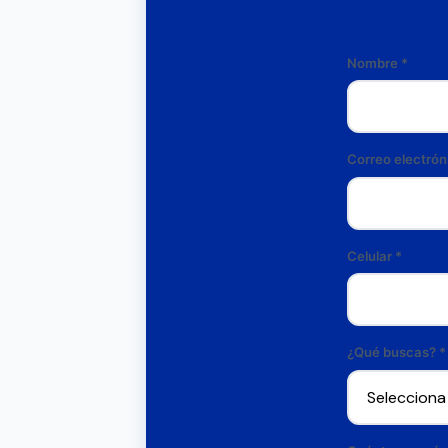
Nombre
*
Correo electrón
Celular
*
¿Qué buscas? *