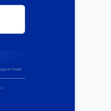
vicio
de Google.
or.