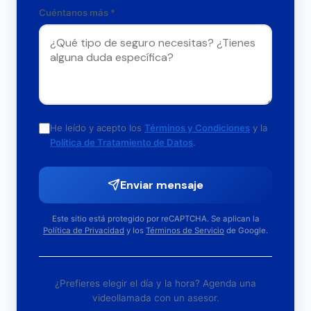
Cuéntanos más *
He leído y acepto los
Términos y Condiciones
y la
Política de Tratamiento de Datos
.
Enviar mensaje
Este sitio está protegido por reCAPTCHA. Se aplican la
Política de Privacidad
y los
Términos de Servicio
de Google.
¿Prefieres elegir el día y la hora? Agenda una
videollamada con un asesor.