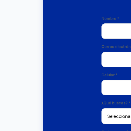
Nombre
*
Correo electrón
Celular
*
¿Qué buscas? *