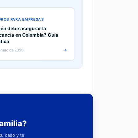
UROS PARA EMPRESAS
én debe asegurar la
cancía en Colombia? Guía
tica
enero de 2026
amilia?
u caso y te