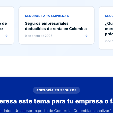
SEGUROS PARA EMPRESAS
SEG
o de
Seguros empresariales
¿Qui
ez
deducibles de renta en Colombia
mer
prác
9 de enero de 2026
2 de 
ASESORÍA EN SEGUROS
teresa este tema para tu empresa o f
s datos. Un asesor experto de Comercial Colombiana analizará t