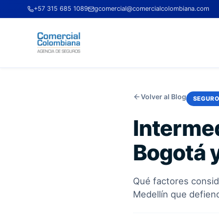
+57 315 685 1089
gcomercial@comercialcolombiana.com
Volver al Blog
SEGURO
Intermed
Bogotá y
Qué factores consid
Medellín que defiend