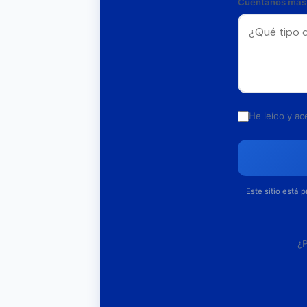
Cuéntanos más
He leído y ac
Este sitio está 
¿P