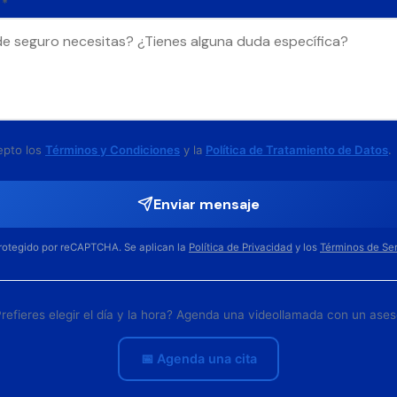
 *
epto los
Términos y Condiciones
y la
Política de Tratamiento de Datos
.
Enviar mensaje
protegido por reCAPTCHA. Se aplican la
Política de Privacidad
y los
Términos de Ser
refieres elegir el día y la hora? Agenda una videollamada con un ases
📅 Agenda una cita