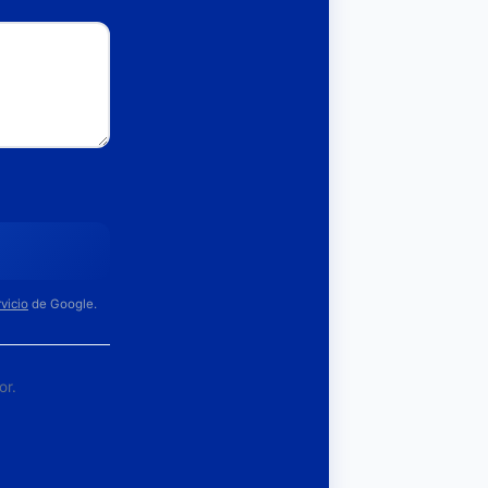
vicio
de Google.
or.