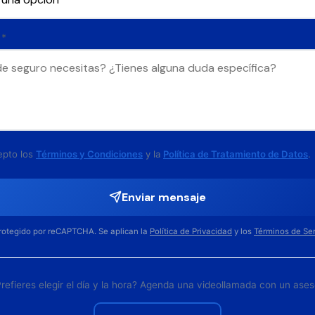
 *
epto los
Términos y Condiciones
y la
Política de Tratamiento de Datos
.
Enviar mensaje
protegido por reCAPTCHA. Se aplican la
Política de Privacidad
y los
Términos de Ser
refieres elegir el día y la hora? Agenda una videollamada con un ases