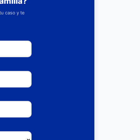
amilia?
u caso y te